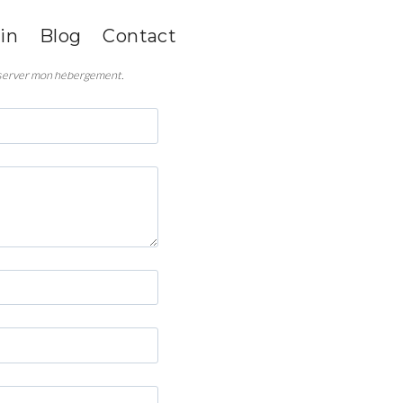
Je m’engage à régler le
in
Blog
Contact
réserver mon hébergement.