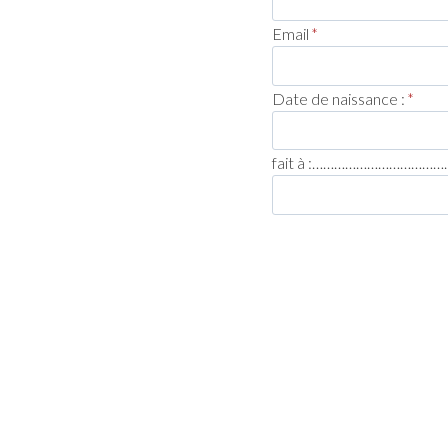
Email
*
Date de naissance :
*
fait à :…………………………