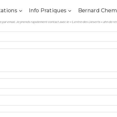
ueillir le Vivant » du 19 au 23 août 2026
*
accepte de payer en ligne 100€, non remboursable après le 15 juin 2026. 
tations
Info Pratiques
Bernard Chem
 jour du stage.
 par email. Je prends rapidement contact avec le « Centre des Déserts » afin de 